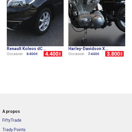
Renault Koleos dC...
Harley-Davidson X...
4.400
3.800
Occasion
8.800€
Occasion
7.600€
A propos
FiftyTrade
Trady Points