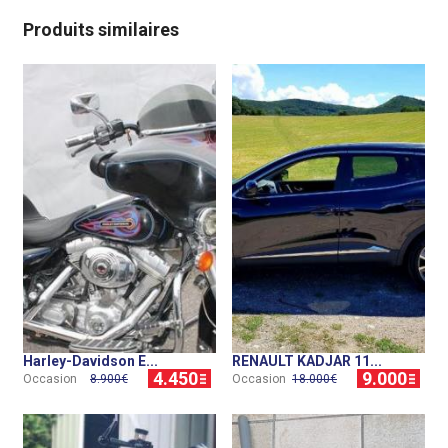
Produits similaires
Harley-Davidson E...
RENAULT KADJAR 11...
4.450
9.000
Occasion
8.900€
Occasion
18.000€