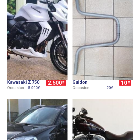
2.500
10
Kawasaki Z 750
Guidon
Occasion
5.000€
Occasion
20€