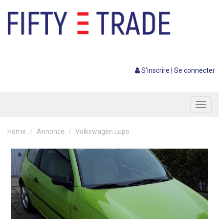
S'inscrire
|
Se connecter
Toggl
navig
Home
Annonce
Volkswagen Lupo