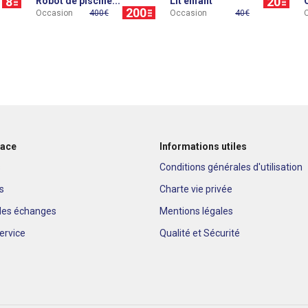
8
20
Robot de piscine...
Lit enfant
200
Occasion
400€
Occasion
40€
lace
Informations utiles
s
Conditions générales d'utilisation
s
Charte vie privée
 des échanges
Mentions légales
service
Qualité et Sécurité