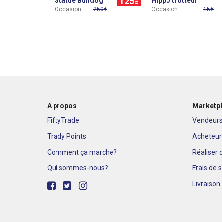
125
Statue Bulldog
Hippo trotteur
Occasion
250€
Occasion
15€
A propos
Marketp
FiftyTrade
Vendeur
Trady Points
Acheteur
Comment ça marche?
Réaliser
Qui sommes-nous?
Frais de 
Livraison