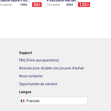
Chaise haute Poll...
Poussette Hartan...
50
125
Occasion
100€
Occasion
250€
Support
FAQ (Foire aux questions)
Astuces pour doubler son pouvoir d'achat
Nous contacter
Opportunités de carrière
Langue
Français