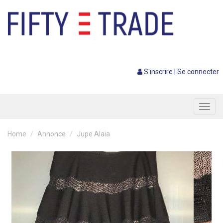
S'inscrire
|
Se connecter
Toggl
navig
Home
Annonce
Jupe Alaia