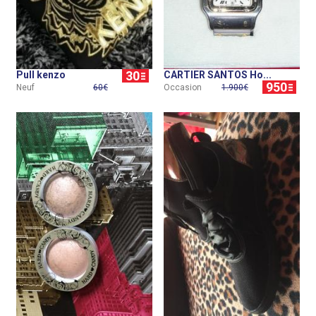
30
Pull kenzo
CARTIER SANTOS Ho...
950
Neuf
60€
Occasion
1.900€