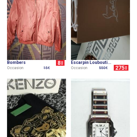
8
Bombers
Escarpin Loubouti...
275
Occasion
15€
Occasion
550€