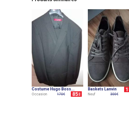
1
Costume Hugo Boss...
Baskets Lanvin
85
Occasion
170€
Neuf
300€