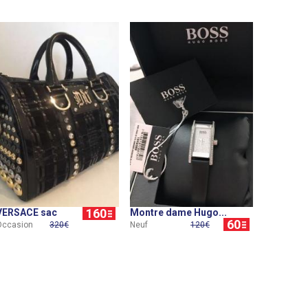
160
VERSACE sac
Montre dame Hugo...
60
Occasion
320€
Neuf
120€