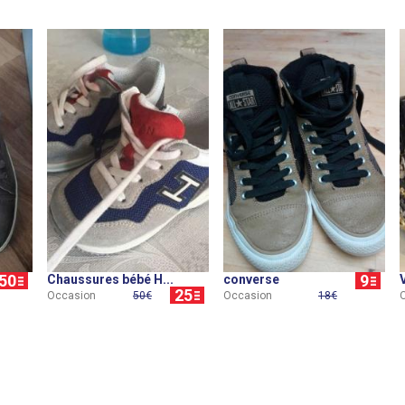
50
9
Chaussures bébé H...
converse
25
Occasion
50€
Occasion
18€